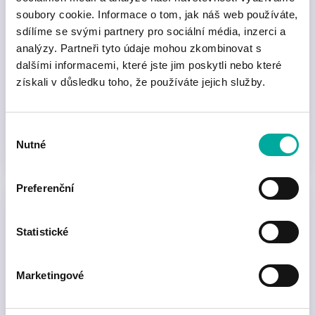
soubory cookie. Informace o tom, jak náš web používáte,
sdílíme se svými partnery pro sociální média, inzerci a
Alive Student
analýzy. Partneři tyto údaje mohou zkombinovat s
dalšími informacemi, které jste jim poskytli nebo které
Průkaz pro studenty kombinované nebo jiné
získali v důsledku toho, že používáte jejich služby.
neprezenční formy studia a účastníky
celoživotního vzdělávání. Nabízí benefity po celé
Výběr
ČR.
Nutné
souhlasu
Preferenční
Statistické
Marketingové
AliveID Absolvent