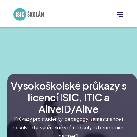
Vysokoškolské průkazy s
licencí ISIC, ITIC a
AliveID/Alive
Průkazy pro studenty, pedagogy, zaměstnance i
absolventy, využitelné v rámci školy i u benefitních
partnerů