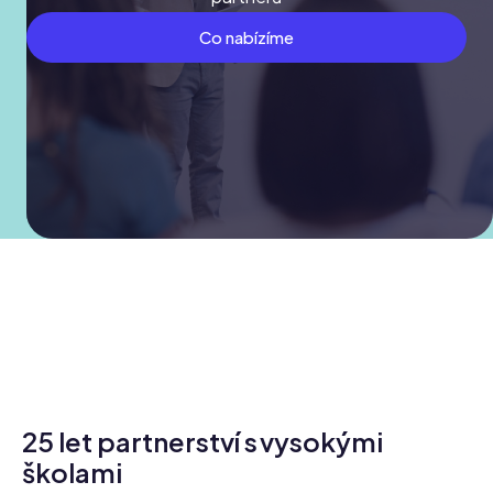
Co nabízíme
25 let partnerství s vysokými
školami