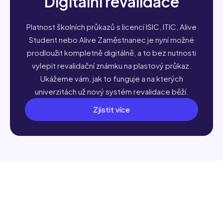
Digitální revalidace
Platnost školních průkazů s licencí ISIC, ITIC, Alive
Student nebo Alive Zaměstnanec je nyní možné
prodloužit kompletně digitálně, a to bez nutnosti
vylepit revalidační známku na plastový průkaz.
Ukážeme vám, jak to funguje a na kterých
univerzitách už nový systém revalidace běží.
Zjistit více