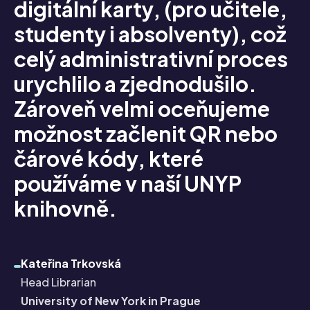
digitální karty, (pro učitele,
s
studenty i absolventy), což
v
celý administrativní proces
v
urychlilo a zjednodušilo.
u
Zároveň velmi oceňujeme
možnost začlenit QR nebo
I
čárové kódy, které
ř
používáme v naší UNYP
Č
knihovně.
Kateřina Trkovská
Head Librarian
University of New York in Prague