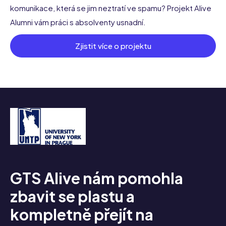
komunikace, která se jim neztratí ve spamu? Projekt Alive
Alumni vám práci s absolventy usnadní.
Zjistit více o projektu
GTS Alive nám pomohla
Č
zbavit se plastu a
p
kompletně přejít na
2