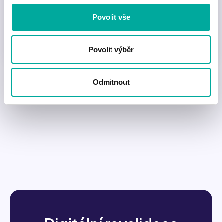
Povolit vše
Průkaz pro absolventy vysokých škol. Nabízí
benefity po celé ČR.
Povolit výběr
Odmítnout
Zjistit o průkazech více