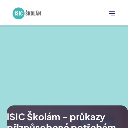
ISIC Školám – průkazy
přizpůsobené potřebám