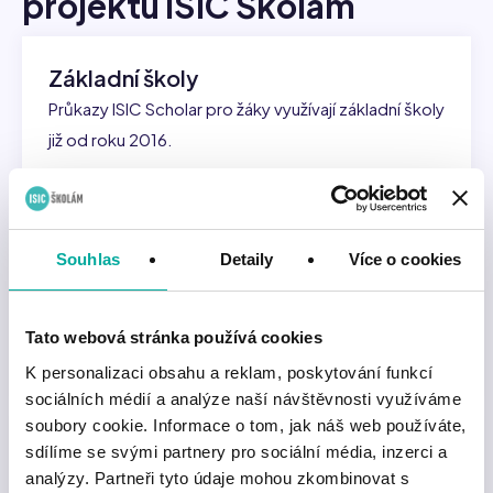
projektu ISIC Školám
Základní školy
Průkazy ISIC Scholar pro žáky využívají základní školy
již od roku 2016.
Zjistit více
Střední školy a vyšší odborné školy
Souhlas
Detaily
Více o cookies
Téměř každá střední škola v ČR využívá ISIC jako
svůj školní průkaz.
Tato webová stránka používá cookies
Zjistit více
K personalizaci obsahu a reklam, poskytování funkcí
sociálních médií a analýze naší návštěvnosti využíváme
soubory cookie. Informace o tom, jak náš web používáte,
Univerzity a vysoké školy
sdílíme se svými partnery pro sociální média, inzerci a
Již 25 let je na vysokých školách průkaz ISIC
analýzy. Partneři tyto údaje mohou zkombinovat s