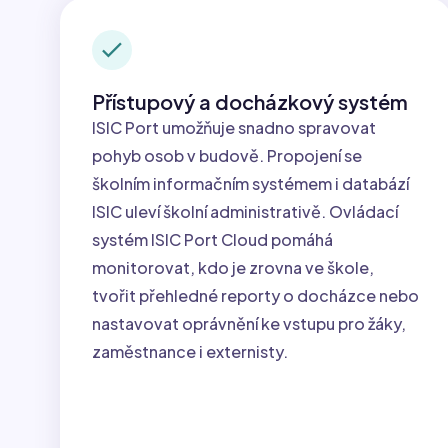
Přístupový a docházkový systém
ISIC Port umožňuje snadno spravovat
pohyb osob v budově. Propojení se
školním informačním systémem i databází
ISIC uleví školní administrativě. Ovládací
systém ISIC Port Cloud pomáhá
monitorovat, kdo je zrovna ve škole,
tvořit přehledné reporty o docházce nebo
nastavovat oprávnění ke vstupu pro žáky,
zaměstnance i externisty.