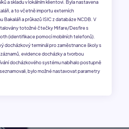
ků a skladu v lokálním klientovi. Byla nastavena
láři, a to včetně importu externích
mu Bakaláři a průkazů ISIC z databáze NCDB. V
instalovány totožné čtečky Mifare/Desfire s
h (identifikace pomocí mobilních telefonů).
vý docházkový terminál pro zaměstnance školy s
e záznamů, evidence docházky a tvorbou
žívání docházkového systému nabíhalo postupně
ele seznamovali, bylo možné nastavovat parametry