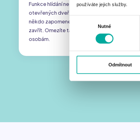
Funkce hlídání neobvykle dlouho
používáte jejich služby.
otevřených dveří vás upozorní, když
Výběr
někdo zapomene dveře do školy správně
Nutné
souhlasu
zavřít. Omezíte tak vstup nežádoucím
osobám.
Odmítnout