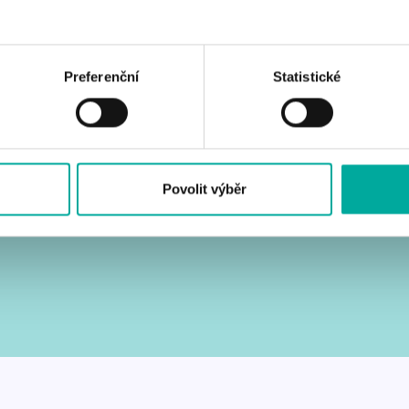
I v časech mimo školní vyučování vstupují
do školy různé osoby. Náhradou
klasických klíčů za elektronický přístupový
Preferenční
Statistické
systém máte přehled o tom kdy a kdo se
kam pokoušel dostat.
Povolit výběr