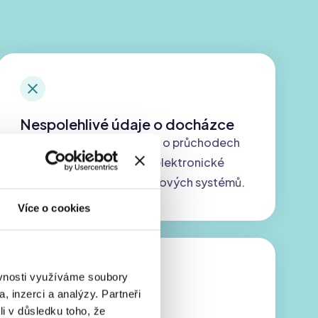
Nespolehlivé údaje o docházce
Automaticky získaná data o průchodech
mohou hned putovat do elektronické
třídní knihy nebo docházkových systémů.
Více o cookies
ěvnosti využíváme soubory
, inzerci a analýzy. Partneři
Zastaralá oprávnění
li v důsledku toho, že