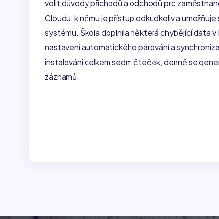
volit důvody příchodů a odchodů pro zaměstnanc
Cloudu, k němu je přístup odkudkoliv a umožňuje
systému. Škola doplnila některá chybějící data v 
nastavení automatického párování a synchroniza
instalováni celkem sedm čteček, denně se gene
záznamů.