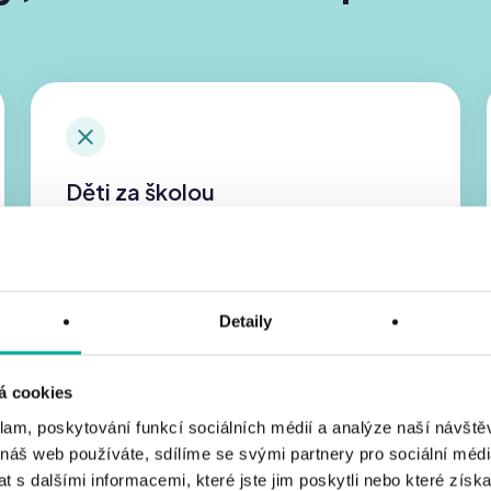
Děti za školou
Čip, karta nebo mobil pro každého zajistí
přehled o pohybu dětí a umožní včas
reagovat v případě nežádoucího odchodu.
Detaily
á cookies
klam, poskytování funkcí sociálních médií a analýze naší návšt
 náš web používáte, sdílíme se svými partnery pro sociální média
Nedostatečná ochrana majetku
 s dalšími informacemi, které jste jim poskytli nebo které získa