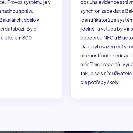
e. Provoz systému je v
obsluha evidence strávní
 snadnou správu
synchronizace dat s Baka
Bakalářích, došlo k
identifikátorů ze systé
ci databází. Bylo
jídelně i u vstupu byly 
ruje kolem 800
podporou NFC a Bluetoot
Dále byl osazen dotyko
možností online editac
měsíčních reportů. Vyu
tak, je se s ním uživat
dle potřeby školy.