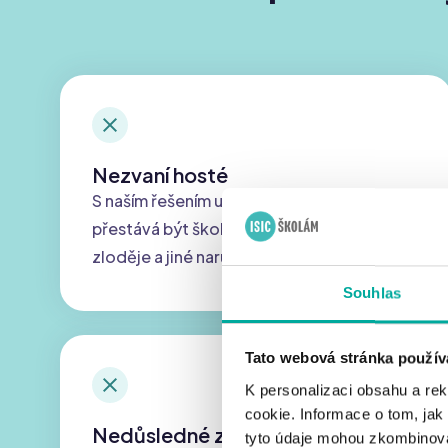
Nezvaní hosté
S naším řešením u vstupu do budovy
přestává být škola snadným cílem pro
zloděje a jiné narušitele.
Souhlas
Tato webová stránka použív
K personalizaci obsahu a re
cookie. Informace o tom, jak
Nedůsledné zavírání dveří
tyto údaje mohou zkombinovat