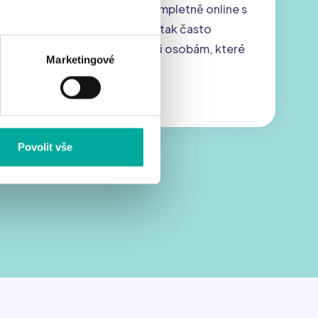
Pokud nejsou systémy kompletně online s
pokročilou automatizací, tak často
zůstává oprávnění vstupu i osobám, které
Marketingové
už ho mít nemají.
Povolit vše