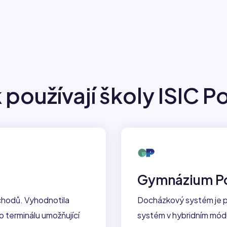
 používají školy ISIC P
Gymnázium Po
dchodů. Vyhodnotila
Docházkový systém je p
 terminálu umožňující
systém v hybridním módu