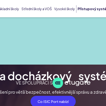
ákladní školy
Střední školy a VOŠ
Vysoké školy
Přístupový systé
 a docházkový systé
VE SPOLUPRÁCI S
ešení pro větší bezpečnost, efektivnější správu a zdravě
Co ISIC Port nabízí