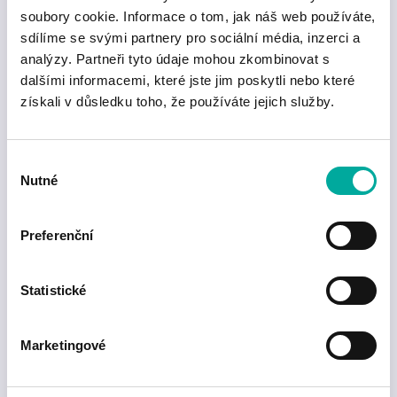
soubory cookie. Informace o tom, jak náš web používáte,
sdílíme se svými partnery pro sociální média, inzerci a
analýzy. Partneři tyto údaje mohou zkombinovat s
dalšími informacemi, které jste jim poskytli nebo které
získali v důsledku toho, že používáte jejich služby.
Výběr
Nutné
souhlasu
Preferenční
Statistické
7
Marketingové
Po stisknutní tlačítka OK uvidíte seznam všech požadavků,
které jsou připraveny k odeslání.