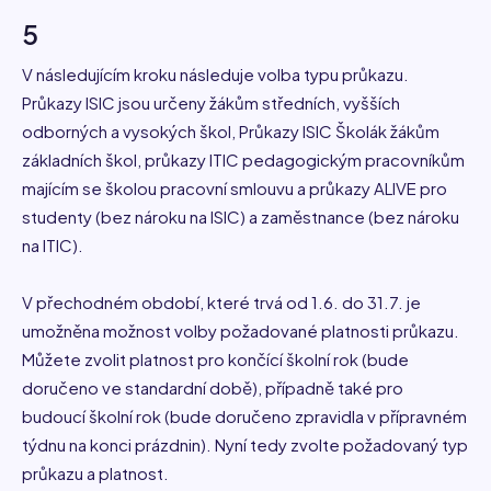
5
V následujícím kroku následuje volba typu průkazu.
Průkazy ISIC jsou určeny žákům středních, vyšších
odborných a vysokých škol, Průkazy ISIC Školák žákům
základních škol, průkazy ITIC pedagogickým pracovníkům
majícím se školou pracovní smlouvu a průkazy ALIVE pro
studenty (bez nároku na ISIC) a zaměstnance (bez nároku
na ITIC).
V přechodném období, které trvá od 1.6. do 31.7. je
umožněna možnost volby požadované platnosti průkazu.
Můžete zvolit platnost pro končící školní rok (bude
doručeno ve standardní době), případně také pro
budoucí školní rok (bude doručeno zpravidla v přípravném
týdnu na konci prázdnin). Nyní tedy zvolte požadovaný typ
průkazu a platnost.