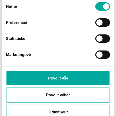
naší značkou, přejděte na náš
Výběr
brandový manuál.
Nutné
souhlasu
Připravili jsme jednotné místo pro všechny naše
Preferenční
značkové materiály a strategii značky.
Náš brandový manuál
Statistické
Marketingové
Povolit vše
Povolit výběr
Odmítnout